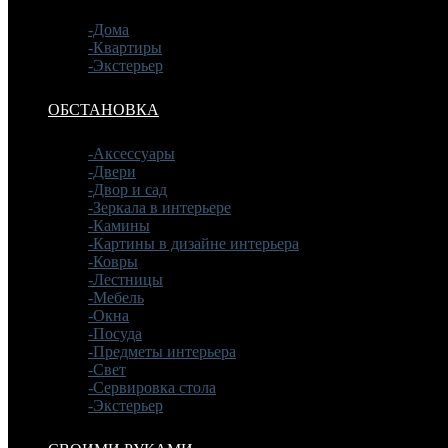
-Дома
-Квартиры
-Экстерьер
ОБСТАНОВКА
-Аксессуары
-Двери
-Двор и сад
-Зеркала в интерьере
-Камины
-Картины в дизайне интерьера
-Ковры
-Лестницы
-Мебель
-Окна
-Посуда
-Предметы интерьера
-Свет
-Сервировка стола
-Экстерьер