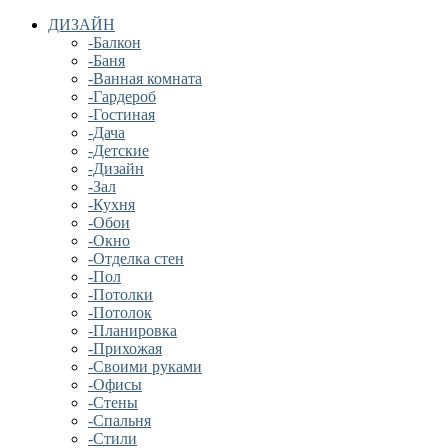
ДИЗАЙН
-Балкон
-Баня
-Ванная комната
-Гардероб
-Гостиная
-Дача
-Детские
-Дизайн
-Зал
-Кухня
-Обои
-Окно
-Отделка стен
-Пол
-Потолки
-Потолок
-Планировка
-Прихожая
-Своими руками
-Офисы
-Стены
-Спальня
-Стили