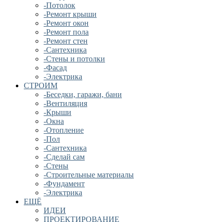
-Потолок
-Ремонт крыши
-Ремонт окон
-Ремонт пола
-Ремонт стен
-Сантехника
-Стены и потолки
-Фасад
-Электрика
СТРОИМ
-Беседки, гаражи, бани
-Вентиляция
-Крыши
-Окна
-Отопление
-Пол
-Сантехника
-Сделай сам
-Стены
-Строительные материалы
-Фундамент
-Электрика
ЕЩЁ
ИДЕИ
ПРОЕКТИРОВАНИЕ