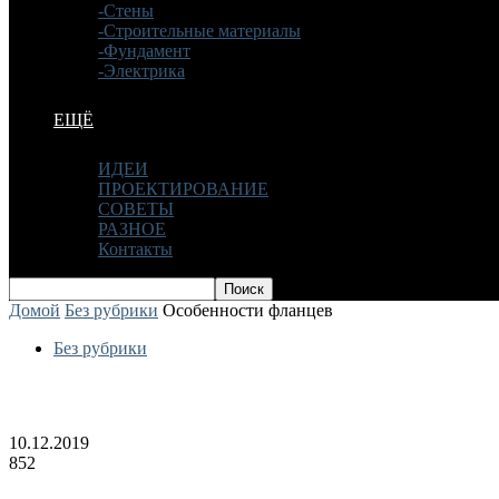
-Стены
-Строительные материалы
-Фундамент
-Электрика
ЕЩЁ
ИДЕИ
ПРОЕКТИРОВАНИЕ
СОВЕТЫ
РАЗНОЕ
Контакты
Домой
Без рубрики
Особенности фланцев
Без рубрики
Особенности фланцев
10.12.2019
852