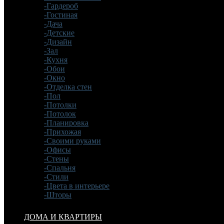
-Гардероб
-Гостиная
-Дача
-Детские
-Дизайн
-Зал
-Кухня
-Обои
-Окно
-Отделка стен
-Пол
-Потолки
-Потолок
-Планировка
-Прихожая
-Своими руками
-Офисы
-Стены
-Спальня
-Стили
-Цвета в интерьере
-Шторы
ДОМА И КВАРТИРЫ