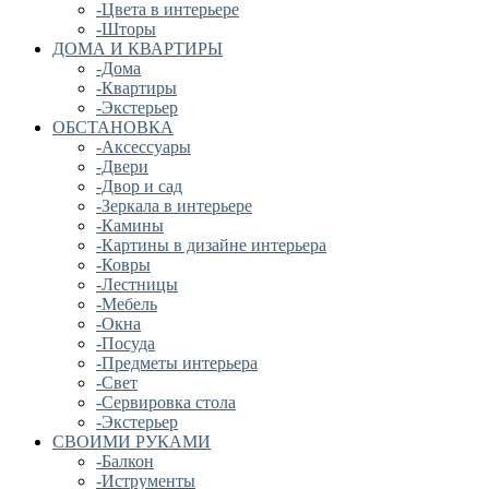
-Цвета в интерьере
-Шторы
ДОМА И КВАРТИРЫ
-Дома
-Квартиры
-Экстерьер
ОБСТАНОВКА
-Аксессуары
-Двери
-Двор и сад
-Зеркала в интерьере
-Камины
-Картины в дизайне интерьера
-Ковры
-Лестницы
-Мебель
-Окна
-Посуда
-Предметы интерьера
-Свет
-Сервировка стола
-Экстерьер
СВОИМИ РУКАМИ
-Балкон
-Иструменты