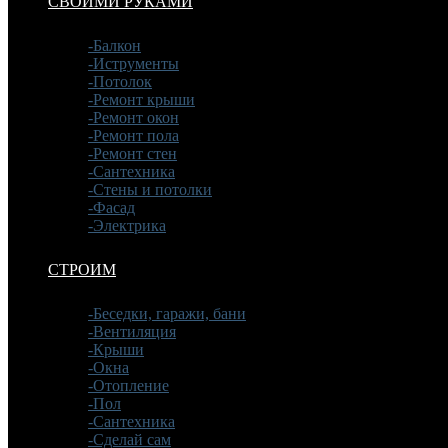
СВОИМИ РУКАМИ
-Балкон
-Иструменты
-Потолок
-Ремонт крыши
-Ремонт окон
-Ремонт пола
-Ремонт стен
-Сантехника
-Стены и потолки
-Фасад
-Электрика
СТРОИМ
-Беседки, гаражи, бани
-Вентиляция
-Крыши
-Окна
-Отопление
-Пол
-Сантехника
-Сделай сам