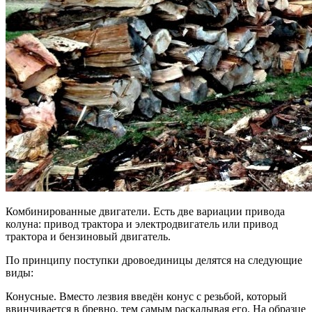
Комбинированные двигатели. Есть две вариации привода
колуна: привод трактора и электродвигатель или привод
трактора и бензиновый двигатель.
По принципу поступки дровоединицы делятся на следующие
виды:
Конусные. Вместо лезвия введён конус с резьбой, который
ввинчивается в бревно, тем самым раскалывая его. На образце