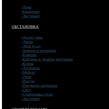
-Дома
-Квартиры
-Экстерьер
ОБСТАНОВКА
-Аксессуары
-Двери
-Двор и сад
-Зеркала в интерьере
-Камины
-Картины в дизайне интерьера
-Ковры
-Лестницы
-Мебель
-Окна
-Посуда
-Предметы интерьера
-Свет
-Сервировка стола
-Экстерьер