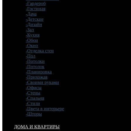
-Гардероб
-Гостиная
-Дача
-Детские
-Дизайн
-Зал
-Кухня
-Обои
-Окно
-Отделка стен
-Пол
-Потолки
-Потолок
-Планировка
-Прихожая
-Своими руками
-Офисы
-Стены
-Спальня
-Стили
-Цвета в интерьере
-Шторы
ДОМА И КВАРТИРЫ