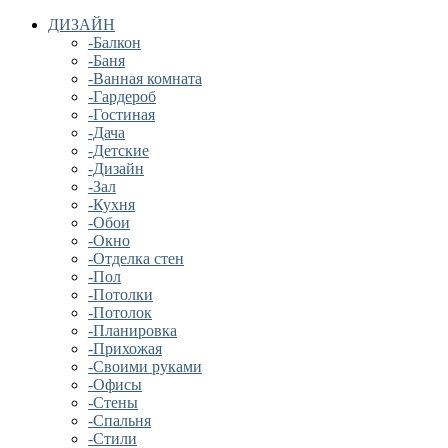
ДИЗАЙН
-Балкон
-Баня
-Ванная комната
-Гардероб
-Гостиная
-Дача
-Детские
-Дизайн
-Зал
-Кухня
-Обои
-Окно
-Отделка стен
-Пол
-Потолки
-Потолок
-Планировка
-Прихожая
-Своими руками
-Офисы
-Стены
-Спальня
-Стили