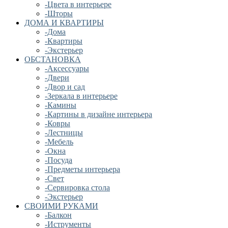
-Цвета в интерьере
-Шторы
ДОМА И КВАРТИРЫ
-Дома
-Квартиры
-Экстерьер
ОБСТАНОВКА
-Аксессуары
-Двери
-Двор и сад
-Зеркала в интерьере
-Камины
-Картины в дизайне интерьера
-Ковры
-Лестницы
-Мебель
-Окна
-Посуда
-Предметы интерьера
-Свет
-Сервировка стола
-Экстерьер
СВОИМИ РУКАМИ
-Балкон
-Иструменты