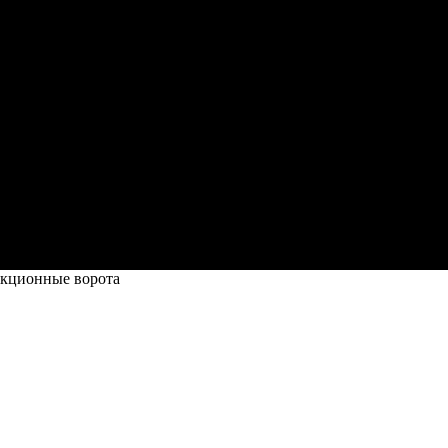
екционные ворота
орота