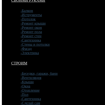
СВОИМИ РУКАМИ
-Балкон
-Иструменты
-Потолок
-Ремонт крыши
-Ремонт окон
-Ремонт пола
-Ремонт стен
-Сантехника
-Стены и потолки
-Фасад
-Электрика
СТРОИМ
-Беседки, гаражи, бани
-Вентиляция
-Крыши
-Окна
-Отопление
-Пол
-Сантехника
-Сделай сам