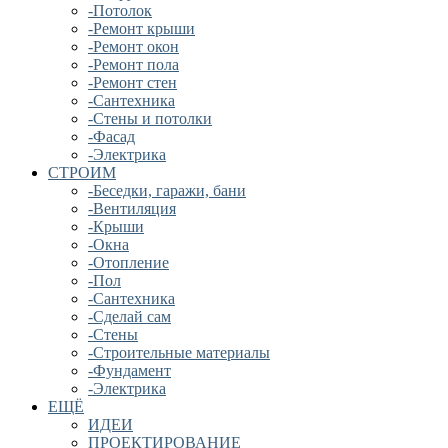
-Потолок
-Ремонт крыши
-Ремонт окон
-Ремонт пола
-Ремонт стен
-Сантехника
-Стены и потолки
-Фасад
-Электрика
СТРОИМ
-Беседки, гаражи, бани
-Вентиляция
-Крыши
-Окна
-Отопление
-Пол
-Сантехника
-Сделай сам
-Стены
-Строительные материалы
-Фундамент
-Электрика
ЕЩЁ
ИДЕИ
ПРОЕКТИРОВАНИЕ