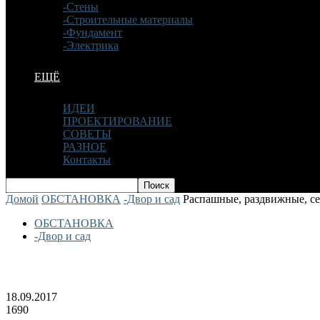
-Стены
-Строительные материалы
-Фундамент
-Электрика
ЕЩЁ
ИДЕИ
ПРОЕКТИРОВАНИЕ
СОВЕТЫ
РАЗНОЕ
Контакты
Домой
ОБСТАНОВКА
-Двор и сад
Распашные, раздвижные, с
ОБСТАНОВКА
-Двор и сад
Распашные, раздвижные, секционные в
18.09.2017
1690