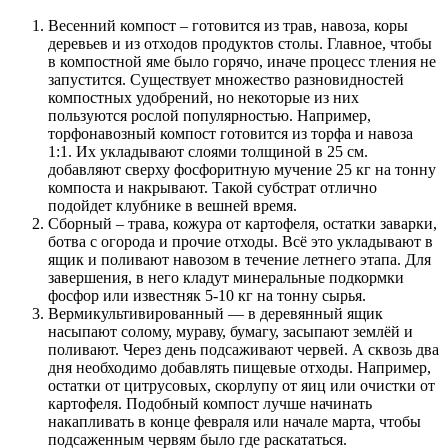
Весенний компост – готовится из трав, навоза, коры
деревьев и из отходов продуктов столы. Главное, чтобы
в компостной яме было горячо, иначе процесс тления не
запустится. Существует множество разновидностей
компостных удобрений, но некоторые из них
пользуются рослой популярностью. Например,
торфонавозный компост готовится из торфа и навоза
1:1. Их укладывают слоями толщиной в 25 см.
добавляют сверху фосфоритную мучение 25 кг на тонну
компоста и накрывают. Такой субстрат отлично
подойдет клубнике в вешней время.
Сборный – трава, кожура от картофеля, остатки заварки,
ботва с огорода и прочие отходы. Всё это укладывают в
ящик и поливают навозом в течение летнего этапа. Для
завершения, в него кладут минеральные подкормки
фосфор или известняк 5-10 кг на тонну сырья.
Вермикультивированный — в деревянный ящик
насыпают солому, мураву, бумагу, засыпают землёй и
поливают. Через день подсаживают червей. А сквозь два
дня необходимо добавлять пищевые отходы. Например,
остатки от цитрусовых, скорлупу от яиц или очистки от
картофеля. Подобный компост лучше начинать
накапливать в конце февраля или начале марта, чтобы
подсаженным червям было где раскататься.