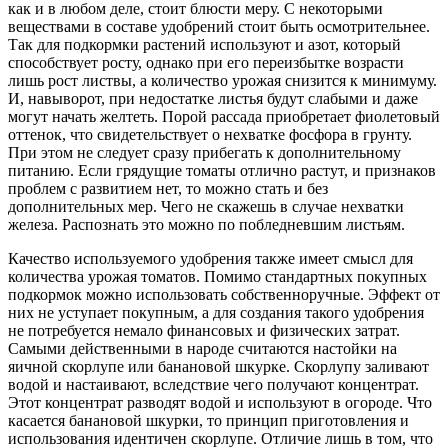
как и в любом деле, стоит блюсти меру. С некоторыми
веществами в составе удобрений стоит быть осмотрительнее.
Так для подкормки растений используют и азот, который
способствует росту, однако при его переизбытке возрасти
лишь рост листвы, а количество урожая снизится к минимуму.
И, навыворот, при недостатке листья будут слабыми и даже
могут начать желтеть. Порой рассада приобретает фиолетовый
оттенок, что свидетельствует о нехватке фосфора в грунту.
При этом не следует сразу прибегать к дополнительному
питанию. Если грядущие томаты отлично растут, и признаков
проблем с развитием нет, то можно стать и без
дополнительных мер. Чего не скажешь в случае нехватки
железа. Распознать это можно по побледневшим листьям.
Качество используемого удобрения также имеет смысл для
количества урожая томатов. Помимо стандартных покупных
подкормок можно использовать собственноручные. Эффект от
них не уступает покупным, а для создания такого удобрения
не потребуется немало финансовых и физических затрат.
Самыми действенными в народе считаются настойки на
яичной скорлупе или банановой шкурке. Скорлупу заливают
водой и настаивают, вследствие чего получают концентрат.
Этот концентрат разводят водой и используют в огороде. Что
касается банановой шкурки, то принцип приготовления и
использования идентичен скорлупе. Отличие лишь в том, что