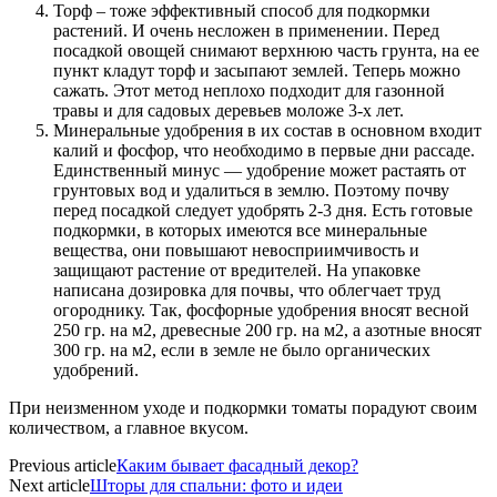
Торф – тоже эффективный способ для подкормки
растений. И очень несложен в применении. Перед
посадкой овощей снимают верхнюю часть грунта, на ее
пункт кладут торф и засыпают землей. Теперь можно
сажать. Этот метод неплохо подходит для газонной
травы и для садовых деревьев моложе 3-х лет.
Минеральные удобрения в их состав в основном входит
калий и фосфор, что необходимо в первые дни рассаде.
Единственный минус — удобрение может растаять от
грунтовых вод и удалиться в землю. Поэтому почву
перед посадкой следует удобрять 2-3 дня. Есть готовые
подкормки, в которых имеются все минеральные
вещества, они повышают невосприимчивость и
защищают растение от вредителей. На упаковке
написана дозировка для почвы, что облегчает труд
огороднику. Так, фосфорные удобрения вносят весной
250 гр. на м2, древесные 200 гр. на м2, а азотные вносят
300 гр. на м2, если в земле не было органических
удобрений.
При неизменном уходе и подкормки томаты порадуют своим
количеством, а главное вкусом.
Previous article
Каким бывает фасадный декор?
Next article
Шторы для спальни: фото и идеи