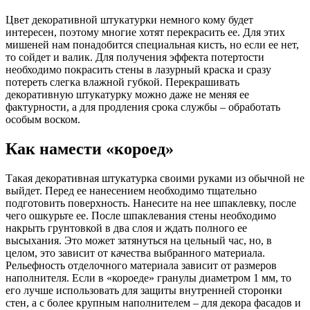
Цвет декоративной штукатурки немного кому будет
интересен, поэтому многие хотят перекрасить ее. Для этих
мишеней нам понадобится специальная кисть, но если ее нет,
то сойдет и валик. Для получения эффекта потертости
необходимо покрасить стены в лазурный краска и сразу
потереть слегка влажной губкой. Перекрашивать
декоративную штукатурку можно даже не меняя ее
фактурности, а для продления срока службы – обработать
особым воском.
Как намести «короед»
Такая декоративная штукатурка своими руками из обычной не
выйдет. Перед ее нанесением необходимо тщательно
подготовить поверхность. Нанесите на нее шпаклевку, после
чего ошкурьте ее. После шпаклевания стены необходимо
накрыть грунтовкой в два слоя и ждать полного ее
высыхания. Это может затянуться на цельный час, но, в
целом, это зависит от качества выбранного материала.
Рельефность отделочного материала зависит от размеров
наполнителя. Если в «короеде» гранулы диаметром 1 мм, то
его лучше использовать для защиты внутренней сторонки
стен, а с более крупным наполнителем – для декора фасадов и