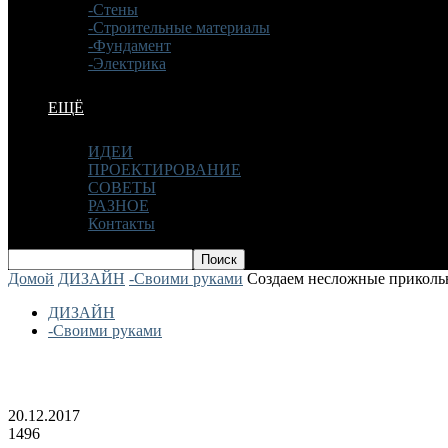
-Стены
-Строительные материалы
-Фундамент
-Электрика
ЕЩЁ
ИДЕИ
ПРОЕКТИРОВАНИЕ
СОВЕТЫ
РАЗНОЕ
Контакты
Домой
ДИЗАЙН
-Своими руками
Создаем несложные приколь
ДИЗАЙН
-Своими руками
Создаем несложные прикольные подел
20.12.2017
1496