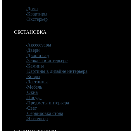
-Дома
-Квартиры
-Экстерьер
ОБСТАНОВКА
-Аксессуары
-Двери
-Двор и сад
-Зеркала в интерьере
-Камины
-Картины в дизайне интерьера
-Ковры
-Лестницы
-Мебель
-Окна
-Посуда
-Предметы интерьера
-Свет
-Сервировка стола
-Экстерьер