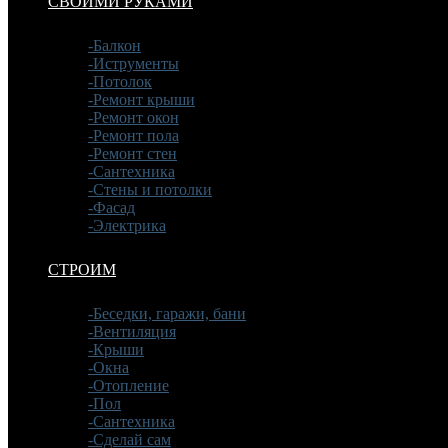
СВОИМИ РУКАМИ
-Балкон
-Иструменты
-Потолок
-Ремонт крыши
-Ремонт окон
-Ремонт пола
-Ремонт стен
-Сантехника
-Стены и потолки
-Фасад
-Электрика
СТРОИМ
-Беседки, гаражи, бани
-Вентиляция
-Крыши
-Окна
-Отопление
-Пол
-Сантехника
-Сделай сам