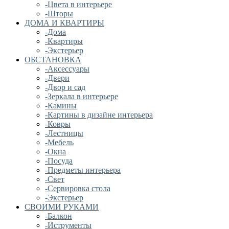
-Цвета в интерьере
-Шторы
ДОМА И КВАРТИРЫ
-Дома
-Квартиры
-Экстерьер
ОБСТАНОВКА
-Аксессуары
-Двери
-Двор и сад
-Зеркала в интерьере
-Камины
-Картины в дизайне интерьера
-Ковры
-Лестницы
-Мебель
-Окна
-Посуда
-Предметы интерьера
-Свет
-Сервировка стола
-Экстерьер
СВОИМИ РУКАМИ
-Балкон
-Иструменты