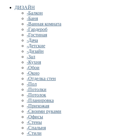
ДИЗАЙН
-Балкон
-Баня
-Ванная комната
-Гардероб
-Гостиная
-Дача
-Детские
-Дизайн
-Зал
-Кухня
-Обои
-Окно
-Отделка стен
-Пол
-Потолки
-Потолок
-Планировка
-Прихожая
-Своими руками
-Офисы
-Стены
-Спальня
-Стили