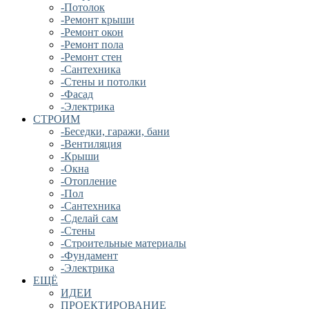
-Потолок
-Ремонт крыши
-Ремонт окон
-Ремонт пола
-Ремонт стен
-Сантехника
-Стены и потолки
-Фасад
-Электрика
СТРОИМ
-Беседки, гаражи, бани
-Вентиляция
-Крыши
-Окна
-Отопление
-Пол
-Сантехника
-Сделай сам
-Стены
-Строительные материалы
-Фундамент
-Электрика
ЕЩЁ
ИДЕИ
ПРОЕКТИРОВАНИЕ