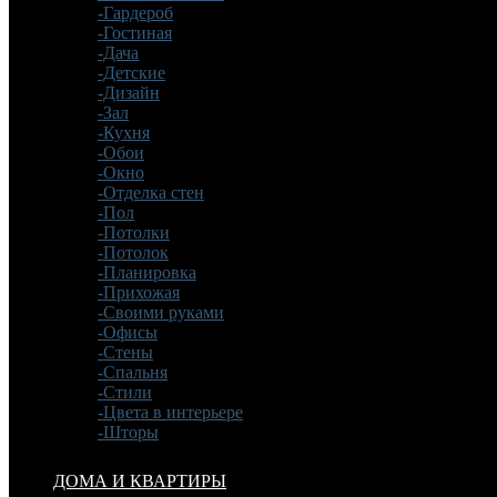
-Гардероб
-Гостиная
-Дача
-Детские
-Дизайн
-Зал
-Кухня
-Обои
-Окно
-Отделка стен
-Пол
-Потолки
-Потолок
-Планировка
-Прихожая
-Своими руками
-Офисы
-Стены
-Спальня
-Стили
-Цвета в интерьере
-Шторы
ДОМА И КВАРТИРЫ