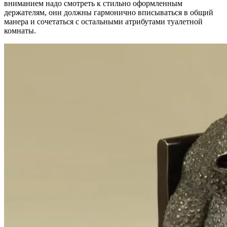
вниманием надо смотреть к стильно оформленным
держателям, они должны гармонично вписываться в общий
манера и сочетаться с остальными атрибутами туалетной
комнаты.