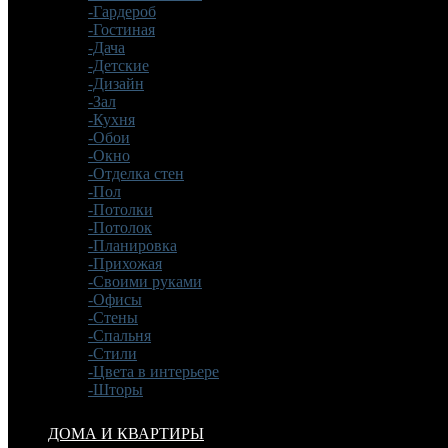
-Гардероб
-Гостиная
-Дача
-Детские
-Дизайн
-Зал
-Кухня
-Обои
-Окно
-Отделка стен
-Пол
-Потолки
-Потолок
-Планировка
-Прихожая
-Своими руками
-Офисы
-Стены
-Спальня
-Стили
-Цвета в интерьере
-Шторы
ДОМА И КВАРТИРЫ