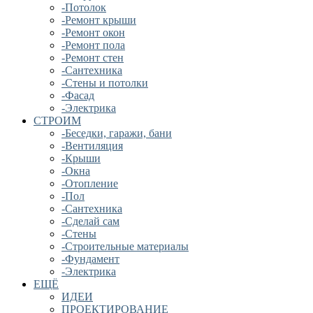
-Потолок
-Ремонт крыши
-Ремонт окон
-Ремонт пола
-Ремонт стен
-Сантехника
-Стены и потолки
-Фасад
-Электрика
СТРОИМ
-Беседки, гаражи, бани
-Вентиляция
-Крыши
-Окна
-Отопление
-Пол
-Сантехника
-Сделай сам
-Стены
-Строительные материалы
-Фундамент
-Электрика
ЕЩЁ
ИДЕИ
ПРОЕКТИРОВАНИЕ