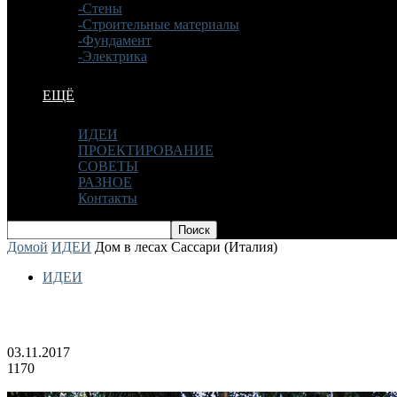
-Стены
-Строительные материалы
-Фундамент
-Электрика
ЕЩЁ
ИДЕИ
ПРОЕКТИРОВАНИЕ
СОВЕТЫ
РАЗНОЕ
Контакты
Домой
ИДЕИ
Дом в лесах Сассари (Италия)
ИДЕИ
Дом в лесах Сассари (Италия)
03.11.2017
1170