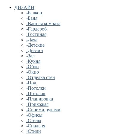
ДИЗАЙН
-Балкон
-Баня
-Ванная комната
-Гардероб
-Гостиная
-Дача
-Детские
-Дизайн
-Зал
-Кухня
-Обои
-Окно
-Отделка стен
-Пол
-Потолки
-Потолок
-Планировка
-Прихожая
-Своими руками
-Офисы
-Стены
-Спальня
-Стили