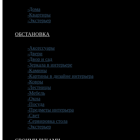
-Дома
-Квартиры
-Экстерьер
ОБСТАНОВКА
-Аксессуары
-Двери
-Двор и сад
-Зеркала в интерьере
-Камины
-Картины в дизайне интерьера
-Ковры
-Лестницы
-Мебель
-Окна
-Посуда
-Предметы интерьера
-Свет
-Сервировка стола
-Экстерьер