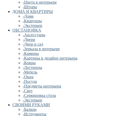
-Цвета в интерьере
-Шторы
ДОМА И КВАРТИРЫ
-Дома
-Квартиры
-Экстерьер
ОБСТАНОВКА
-Аксессуары
-Двери
-Двор и сад
-Зеркала в интерьере
-Камины
-Картины в дизайне интерьера
-Ковры
-Лестницы
-Мебель
-Окна
-Посуда
-Предметы интерьера
-Свет
-Сервировка стола
-Экстерьер
СВОИМИ РУКАМИ
-Балкон
-Иструменты