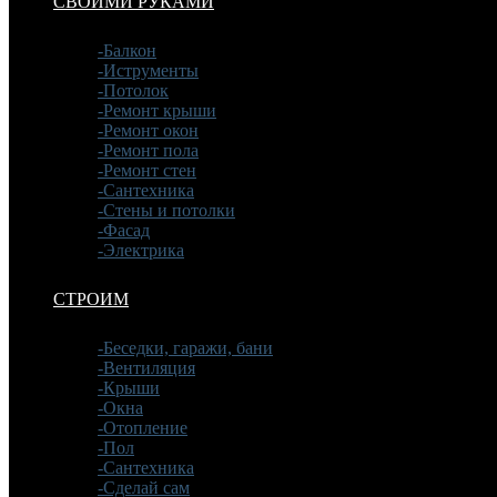
СВОИМИ РУКАМИ
-Балкон
-Иструменты
-Потолок
-Ремонт крыши
-Ремонт окон
-Ремонт пола
-Ремонт стен
-Сантехника
-Стены и потолки
-Фасад
-Электрика
СТРОИМ
-Беседки, гаражи, бани
-Вентиляция
-Крыши
-Окна
-Отопление
-Пол
-Сантехника
-Сделай сам