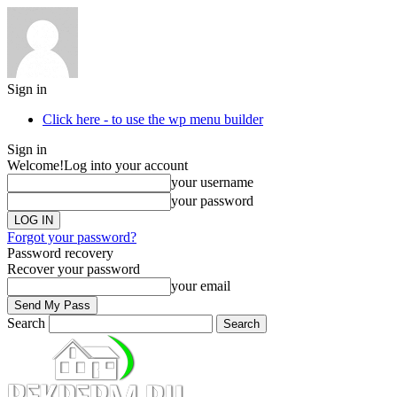
Sign in
Click here - to use the wp menu builder
Sign in
Welcome!
Log into your account
your username
your password
Forgot your password?
Password recovery
Recover your password
your email
Search