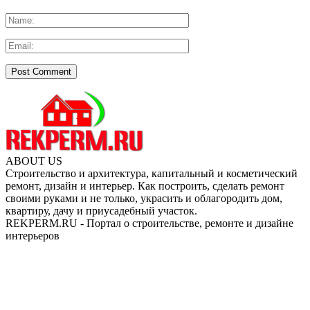
ABOUT US
Строительство и архитектура, капитальный и косметический
ремонт, дизайн и интерьер. Как построить, сделать ремонт
своими руками и не только, украсить и облагородить дом,
квартиру, дачу и приусадебный участок.
REKPERM.RU - Портал о строительстве, ремонте и дизайне
интерьеров