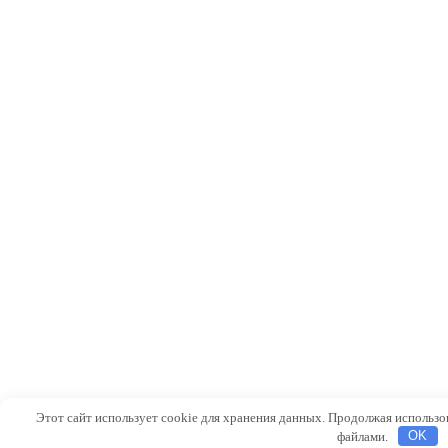
Этот сайт использует cookie для хранения данных. Продолжая использова
файлами.
OK