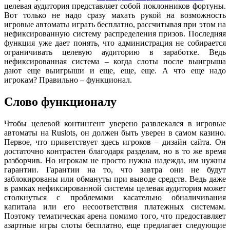
целевая аудитория представляет собой поклонников фортуны.
Вот только не надо сразу махать рукой на возможность
игровые автоматы играть бесплатно, рассчитывая при этом на
нефиксированную систему распределения призов. Последняя
функция уже дает понять, что администрация не собирается
ограничивать целевую аудиторию в заработке. Ведь
нефиксированная система – когда слоты после выигрыша
дают еще выигрыши и еще, еще, еще. А что еще надо
игрокам? Правильно – функционал.
Слово функционалу
Чтобы целевой контингент уверено развлекался в игровые
автоматы на Ruslots, он должен быть уверен в самом казино.
Первое, что приветствует здесь игроков – дизайн сайта. Он
достаточно контрастен благодаря разделам, но в то же время
разборчив. Но игрокам не просто нужна надежда, им нужны
гарантии. Гарантии на то, что завтра они не будут
заблокированы или обмануты при выводе средств. Ведь даже
в рамках нефиксированной системы целевая аудитория может
столкнуться с проблемами касательно обналичивания
капитала или его несоответствия платежных системам.
Поэтому тематическая арена помимо того, что предоставляет
азартные игры слоты бесплатно, еще предлагает следующие