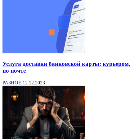
Услуга доставки банковской карты: курьером,
по почте
РАЗНОЕ
12.12.2023