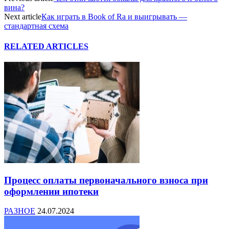
вина?
Next article
Как играть в Book of Ra и выигрывать —
стандартная схема
RELATED ARTICLES
Процесс оплаты первоначального взноса при
оформлении ипотеки
РАЗНОЕ
24.07.2024