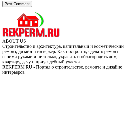
ABOUT US
Строительство и архитектура, капитальный и косметический
ремонт, дизайн и интерьер. Как построить, сделать ремонт
своими руками и не только, украсить и облагородить дом,
квартиру, дачу и приусадебный участок.
REKPERM.RU - Портал о строительстве, ремонте и дизайне
интерьеров