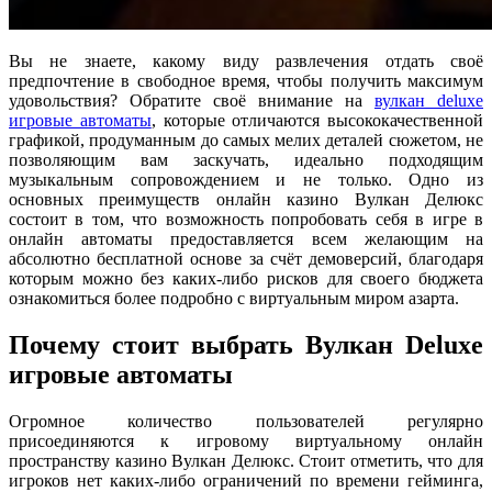
Вы не знаете, какому виду развлечения отдать своё
предпочтение в свободное время, чтобы получить максимум
удовольствия? Обратите своё внимание на
вулкан deluxe
игровые автоматы
, которые отличаются высококачественной
графикой, продуманным до самых мелих деталей сюжетом, не
позволяющим вам заскучать, идеально подходящим
музыкальным сопровождением и не только. Одно из
основных преимуществ онлайн казино Вулкан Делюкс
состоит в том, что возможность попробовать себя в игре в
онлайн автоматы предоставляется всем желающим на
абсолютно бесплатной основе за счёт демоверсий, благодаря
которым можно без каких-либо рисков для своего бюджета
ознакомиться более подробно с виртуальным миром азарта.
Почему стоит выбрать Вулкан Deluxe
игровые автоматы
Огромное количество пользователей регулярно
присоединяются к игровому виртуальному онлайн
пространству казино Вулкан Делюкс. Стоит отметить, что для
игроков нет каких-либо ограничений по времени гейминга,