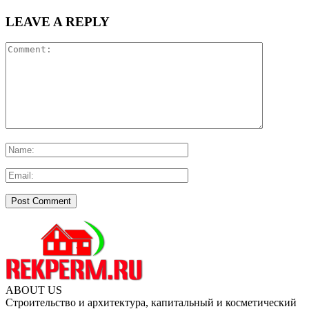
LEAVE A REPLY
ABOUT US
Строительство и архитектура, капитальный и косметический