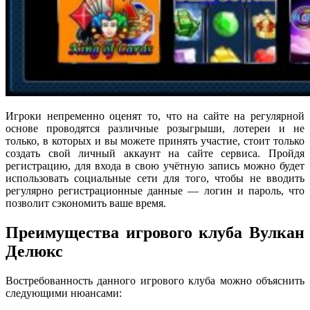
Игроки непременно оценят то, что на сайте на регулярной
основе проводятся различные розыгрыши, лотереи и не
только, в которых и вы можете принять участие, стоит только
создать свой личный аккаунт на сайте сервиса. Пройдя
регистрацию, для входа в свою учётную запись можно будет
использовать социальные сети для того, чтобы не вводить
регулярно регистрационные данные — логин и пароль, что
позволит сэкономить ваше время.
Преимущества игрового клуба Вулкан
Делюкс
Востребованность данного игрового клуба можно объяснить
следующими нюансами: