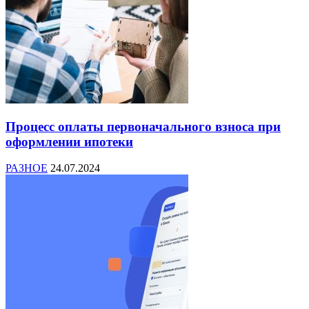
Процесс оплаты первоначального взноса при
оформлении ипотеки
РАЗНОЕ
24.07.2024