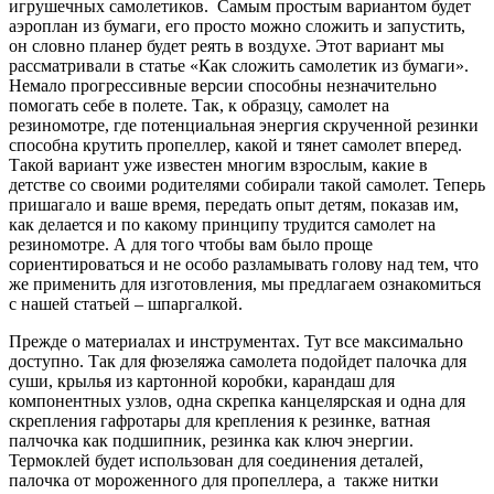
игрушечных самолетиков. Самым простым вариантом будет
аэроплан из бумаги, его просто можно сложить и запустить,
он словно планер будет реять в воздухе. Этот вариант мы
рассматривали в статье «Как сложить самолетик из бумаги».
Немало прогрессивные версии способны незначительно
помогать себе в полете. Так, к образцу, самолет на
резиномотре, где потенциальная энергия скрученной резинки
способна крутить пропеллер, какой и тянет самолет вперед.
Такой вариант уже известен многим взрослым, какие в
детстве со своими родителями собирали такой самолет. Теперь
пришагало и ваше время, передать опыт детям, показав им,
как делается и по какому принципу трудится самолет на
резиномотре. А для того чтобы вам было проще
сориентироваться и не особо разламывать голову над тем, что
же применить для изготовления, мы предлагаем ознакомиться
с нашей статьей – шпаргалкой.
Прежде о материалах и инструментах. Тут все максимально
доступно. Так для фюзеляжа самолета подойдет палочка для
суши, крылья из картонной коробки, карандаш для
компонентных узлов, одна скрепка канцелярская и одна для
скрепления гафротары для крепления к резинке, ватная
палчочка как подшипник, резинка как ключ энергии.
Термоклей будет использован для соединения деталей,
палочка от мороженного для пропеллера, а также нитки