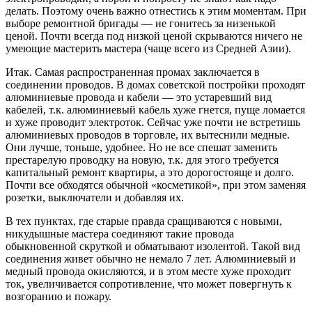
делать. Поэтому очень важно отнестись к этим моментам. При
выборе ремонтной бригады — не гонитесь за низенькой
ценой. Почти всегда под низкой ценой скрываются ничего не
умеющие мастерить мастера (чаще всего из Средней Азии).
Итак. Самая распространенная промах заключается в
соединении проводов. В домах советской постройки проходят
алюминиевые провода и кабели — это устаревший вид
кабелей, т.к. алюминиевый кабель хуже гнется, пуще ломается
и хуже проводит электроток. Сейчас уже почти не встретишь
алюминиевых проводов в торговле, их вытеснили медные.
Они лучше, тоньше, удобнее. Но не все спешат заменить
престарелую проводку на новую, т.к. для этого требуется
капитальный ремонт квартиры, а это дорогостояще и долго.
Почти все обходятся обычной «косметикой», при этом заменяя
розетки, выключатели и добавляя их.
В тех пунктах, где старые правда сращиваются с новыми,
никудышные мастера соединяют такие провода
обыкновенной скруткой и обматывают изолентой. Такой вид
соединения живет обычно не немало 7 лет. Алюминиевый и
медный провода окисляются, и в этом месте хуже проходит
ток, увеличивается сопротивление, что может повергнуть к
возгоранию и пожару.