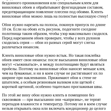
бездонного проникновения или специальным клеем для
виниловых обоев и обрабатывают фунгицидным составом,
предотвращающим появление плесени под обоями. Клеить
виниловые обои можно лишь на полностью высохшую стену!
Обои нужно нарезать на полосы, покинув припуск по длине
10 см. Если на обоях есть рисунок, подогните соседние
полотнища таким образом, чтобы узор максимально сходился.
Перед нарезанием обоев проверьте, чтобы у всех рулонов
сходилась серия — обои из разных серий могут слегка
различаться нюансом.
Клеить виниловые обои нужно встык. Но такая поклейка
обоев имеет свои нюансы: после высыхания виниловые обои
могут «съеживаться», и между полотнищами будут являться
пробелы. Поэтому на виниловые обои наносят меньше клея,
чем на бумажные, и ни в коем случае не растягивают их по
ширине при наклеивании. Прижимают обои к стене не
шпателем, а особым резиновым валиком или щеткой с
короткой щетиной, особенно тщательно проглаживая швы.
По этой же вину обои нужно клеить в помещении без
сквозняков — при высыхании они «капризны», не терпят
перепадов влажности и температур. Потому ни в коем случае
нельзя открывать окна или включать кондиционер до целого