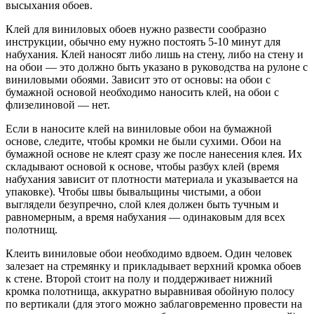
высыхания обоев.
Клей для виниловых обоев нужно развести сообразно
инструкции, обычно ему нужно постоять 5-10 минут для
набухания. Клей наносят либо лишь на стену, либо на стену и
на обои — это должно быть указано в руководства на рулоне с
виниловыми обоями. Зависит это от основы: на обои с
бумажной основой необходимо наносить клей, на обои с
флизелиновой — нет.
Если в наносите клей на виниловые обои на бумажной
основе, следите, чтобы кромки не были сухими. Обои на
бумажной основе не клеят сразу же после нанесения клея. Их
складывают основой к основе, чтобы разбух клей (время
набухания зависит от плотности материала и указывается на
упаковке). Чтобы швы бывальщины чистыми, а обои
выглядели безупречно, слой клея должен быть тучным и
равномерным, а время набухания — одинаковым для всех
полотнищ.
Клеить виниловые обои необходимо вдвоем. Один человек
залезает на стремянку и прикладывает верхний кромка обоев
к стене. Второй стоит на полу и поддерживает нижний
кромка полотнища, аккуратно выравнивая обойную полосу
по вертикали (для этого можно заблаговременно провести на