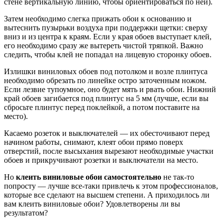
стене вертикальную линию, чтобы ориентироваться по ней).
Затем необходимо слегка прижать обои к основанию и
вытеснить пузырьки воздуха при поддержки щетки: сверху
вниз и из центра к краям. Если у края обоев выступает клей,
его необходимо сразу же вытереть чистой тряпкой. Важно
следить, чтобы клей не попадал на лицевую сторонку обоев.
Излишки виниловых обоев под потолком и возле плинтуса
необходимо обрезать по линейке остро заточенным ножом.
Если лезвие тупоумное, оно будет мять и рвать обои. Нижний
край обоев загибается под плинтус на 5 мм (лучше, если вы
сбросьте плинтус перед поклейкой, а потом поставите на
место).
Касаемо розеток и выключателей — их обесточивают перед
начином работы, снимают, клеят обои прямо поверх
отверстий, после высыхания вырезают необходимые участки
обоев и прикручивают розетки и выключатели на место.
Но
клеить виниловые обои самостоятельно
не так-то
попросту — лучше все-таки привлечь к этом профессионалов,
которые все сделают на высшем степени. А приходилось ли
вам клеить виниловые обои? Удовлетворены ли вы
результатом?