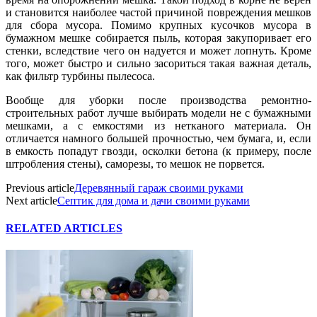
и становится наиболее частой причиной повреждения мешков
для сбора мусора. Помимо крупных кусочков мусора в
бумажном мешке собирается пыль, которая закупоривает его
стенки, вследствие чего он надуется и может лопнуть. Кроме
того, может быстро и сильно засориться такая важная деталь,
как фильтр турбины пылесоса.
Вообще для уборки после производства ремонтно-
строительных работ лучше выбирать модели не с бумажными
мешками, а с емкостями из нетканого материала. Он
отличается намного большей прочностью, чем бумага, и, если
в емкость попадут гвозди, осколки бетона (к примеру, после
штробления стены), саморезы, то мешок не порвется.
Previous article
Деревянный гараж своими руками
Next article
Септик для дома и дачи своими руками
RELATED ARTICLES