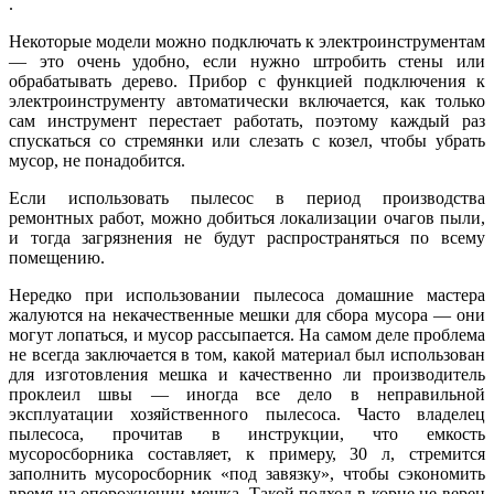
.
Некоторые модели можно подключать к электроинструментам
— это очень удобно, если нужно штробить стены или
обрабатывать дерево. Прибор с функцией подключения к
электроинструменту автоматически включается, как только
сам инструмент перестает работать, поэтому каждый раз
спускаться со стремянки или слезать с козел, чтобы убрать
мусор, не понадобится.
Если использовать пылесос в период производства
ремонтных работ, можно добиться локализации очагов пыли,
и тогда загрязнения не будут распространяться по всему
помещению.
Нередко при использовании пылесоса домашние мастера
жалуются на некачественные мешки для сбора мусора — они
могут лопаться, и мусор рассыпается. На самом деле проблема
не всегда заключается в том, какой материал был использован
для изготовления мешка и качественно ли производитель
проклеил швы — иногда все дело в неправильной
эксплуатации хозяйственного пылесоса. Часто владелец
пылесоса, прочитав в инструкции, что емкость
мусоросборника составляет, к примеру, 30 л, стремится
заполнить мусоросборник «под завязку», чтобы сэкономить
время на опорожнении мешка. Такой подход в корне не верен