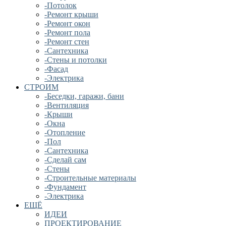
-Потолок
-Ремонт крыши
-Ремонт окон
-Ремонт пола
-Ремонт стен
-Сантехника
-Стены и потолки
-Фасад
-Электрика
СТРОИМ
-Беседки, гаражи, бани
-Вентиляция
-Крыши
-Окна
-Отопление
-Пол
-Сантехника
-Сделай сам
-Стены
-Строительные материалы
-Фундамент
-Электрика
ЕЩЁ
ИДЕИ
ПРОЕКТИРОВАНИЕ