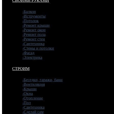
СВОИМИ РУКАМИ
-Балкон
-Иструменты
-Потолок
-Ремонт крыши
-Ремонт окон
-Ремонт пола
-Ремонт стен
-Сантехника
-Стены и потолки
-Фасад
-Электрика
СТРОИМ
-Беседки, гаражи, бани
-Вентиляция
-Крыши
-Окна
-Отопление
-Пол
-Сантехника
-Сделай сам