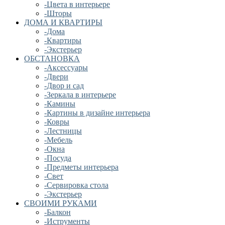
-Цвета в интерьере
-Шторы
ДОМА И КВАРТИРЫ
-Дома
-Квартиры
-Экстерьер
ОБСТАНОВКА
-Аксессуары
-Двери
-Двор и сад
-Зеркала в интерьере
-Камины
-Картины в дизайне интерьера
-Ковры
-Лестницы
-Мебель
-Окна
-Посуда
-Предметы интерьера
-Свет
-Сервировка стола
-Экстерьер
СВОИМИ РУКАМИ
-Балкон
-Иструменты