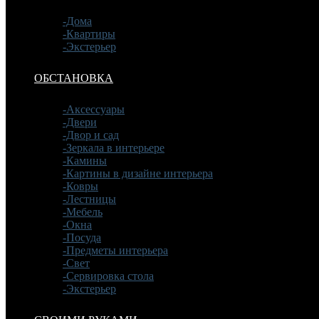
-Дома
-Квартиры
-Экстерьер
ОБСТАНОВКА
-Аксессуары
-Двери
-Двор и сад
-Зеркала в интерьере
-Камины
-Картины в дизайне интерьера
-Ковры
-Лестницы
-Мебель
-Окна
-Посуда
-Предметы интерьера
-Свет
-Сервировка стола
-Экстерьер