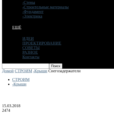
-Стены
-Строительные материалы
-Фундамент
-Электрика
ЕЩЁ
ИДЕИ
ПРОЕКТИРОВАНИЕ
СОВЕТЫ
РАЗНОЕ
Контакты
Домой
СТРОИМ
-Крыши
Снегозадержатели
СТРОИМ
-Крыши
Снегозадержатели
15.03.2018
2474