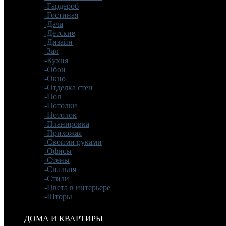
-Гардероб
-Гостиная
-Дача
-Детские
-Дизайн
-Зал
-Кухня
-Обои
-Окно
-Отделка стен
-Пол
-Потолки
-Потолок
-Планировка
-Прихожая
-Своими руками
-Офисы
-Стены
-Спальня
-Стили
-Цвета в интерьере
-Шторы
ДОМА И КВАРТИРЫ