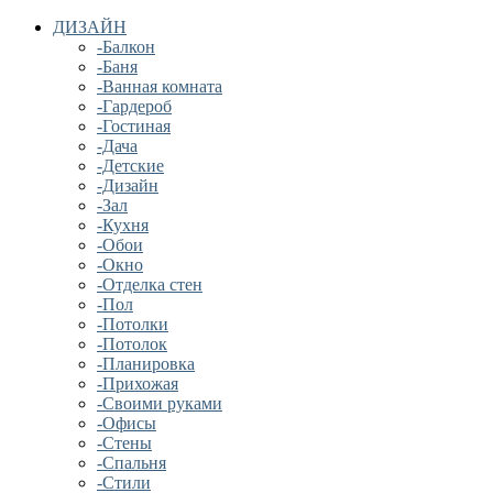
ДИЗАЙН
-Балкон
-Баня
-Ванная комната
-Гардероб
-Гостиная
-Дача
-Детские
-Дизайн
-Зал
-Кухня
-Обои
-Окно
-Отделка стен
-Пол
-Потолки
-Потолок
-Планировка
-Прихожая
-Своими руками
-Офисы
-Стены
-Спальня
-Стили