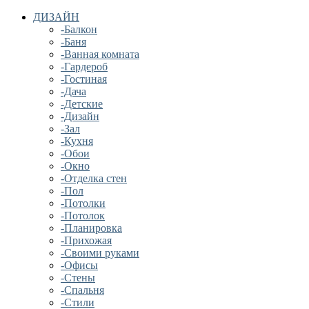
ДИЗАЙН
-Балкон
-Баня
-Ванная комната
-Гардероб
-Гостиная
-Дача
-Детские
-Дизайн
-Зал
-Кухня
-Обои
-Окно
-Отделка стен
-Пол
-Потолки
-Потолок
-Планировка
-Прихожая
-Своими руками
-Офисы
-Стены
-Спальня
-Стили