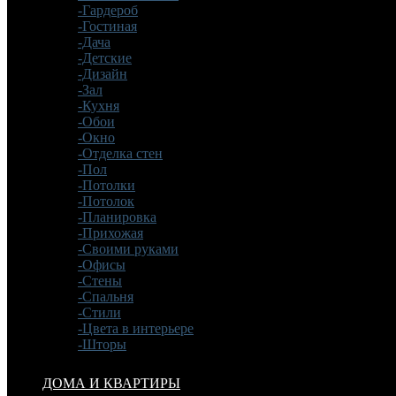
-Гардероб
-Гостиная
-Дача
-Детские
-Дизайн
-Зал
-Кухня
-Обои
-Окно
-Отделка стен
-Пол
-Потолки
-Потолок
-Планировка
-Прихожая
-Своими руками
-Офисы
-Стены
-Спальня
-Стили
-Цвета в интерьере
-Шторы
ДОМА И КВАРТИРЫ