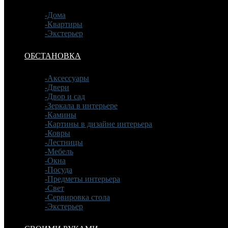
-Дома
-Квартиры
-Экстерьер
ОБСТАНОВКА
-Аксессуары
-Двери
-Двор и сад
-Зеркала в интерьере
-Камины
-Картины в дизайне интерьера
-Ковры
-Лестницы
-Мебель
-Окна
-Посуда
-Предметы интерьера
-Свет
-Сервировка стола
-Экстерьер