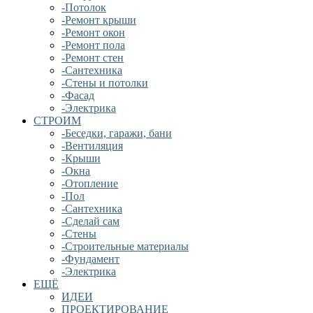
-Потолок
-Ремонт крыши
-Ремонт окон
-Ремонт пола
-Ремонт стен
-Сантехника
-Стены и потолки
-Фасад
-Электрика
СТРОИМ
-Беседки, гаражи, бани
-Вентиляция
-Крыши
-Окна
-Отопление
-Пол
-Сантехника
-Сделай сам
-Стены
-Строительные материалы
-Фундамент
-Электрика
ЕЩЁ
ИДЕИ
ПРОЕКТИРОВАНИЕ