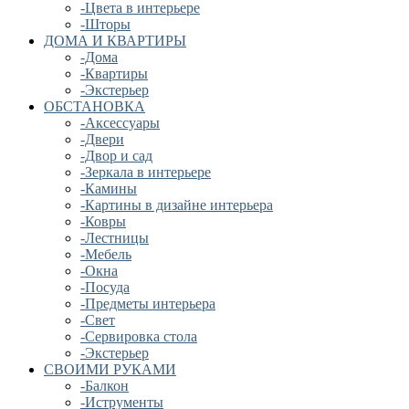
-Цвета в интерьере
-Шторы
ДОМА И КВАРТИРЫ
-Дома
-Квартиры
-Экстерьер
ОБСТАНОВКА
-Аксессуары
-Двери
-Двор и сад
-Зеркала в интерьере
-Камины
-Картины в дизайне интерьера
-Ковры
-Лестницы
-Мебель
-Окна
-Посуда
-Предметы интерьера
-Свет
-Сервировка стола
-Экстерьер
СВОИМИ РУКАМИ
-Балкон
-Иструменты