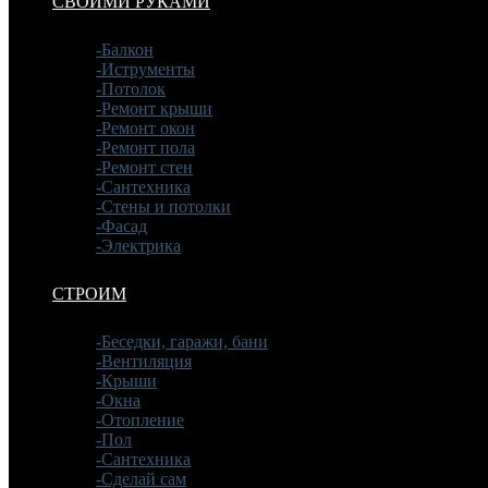
СВОИМИ РУКАМИ
-Балкон
-Иструменты
-Потолок
-Ремонт крыши
-Ремонт окон
-Ремонт пола
-Ремонт стен
-Сантехника
-Стены и потолки
-Фасад
-Электрика
СТРОИМ
-Беседки, гаражи, бани
-Вентиляция
-Крыши
-Окна
-Отопление
-Пол
-Сантехника
-Сделай сам