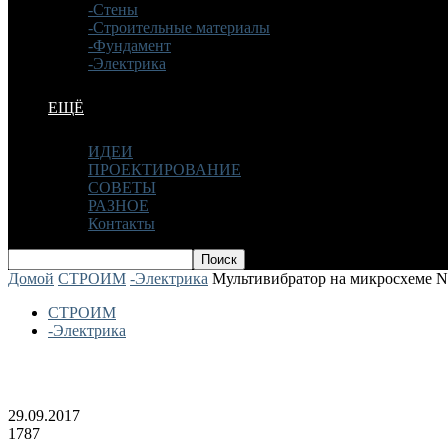
-Стены
-Строительные материалы
-Фундамент
-Электрика
ЕЩЁ
ИДЕИ
ПРОЕКТИРОВАНИЕ
СОВЕТЫ
РАЗНОЕ
Контакты
Домой
СТРОИМ
-Электрика
Мультивибратор на микросхеме NE
СТРОИМ
-Электрика
Мультивибратор на микросхеме NE555 (
29.09.2017
1787