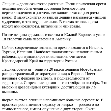
Лещина – древнеазиатское растение.
Греки применяли орехи
лещины для облегчения состояния больного при
переохлаждениях и длительном кашле, а также для роста
волос. В манускриптах китайцев лещина называется «пищей
мудрецов», и это неудивительно. В состав основы ореха
входят аминокислоты, витамины и минералы.
Позже лещина сделалась известна и Южной Европе, и уже в
18 столетии была перевезена в Америку.
Сейчас современные плантации ореха находятся в Италии,
Турции, Испании. Наиболее экологически незапятнанным
районом для культивирования лещины считается
Краснодарский Край на территории России.
Лещина обычная – один из 20 видов лещины (фото),самый
распространенный дикорастущий вид в Европе. Цвести
начинает с февраля по апрель, в подневольности от
территории. Созревание орехов — с сентября по октябрь. Это
высокий древовидный кустарник, достигающий до 7 м
вышины.
Форма листьев лещины напоминают большие березовые. В
процессе роста меняют окраску от неярко — розового до
темно-зеленого, имеют опушение с двух сторон. Очень