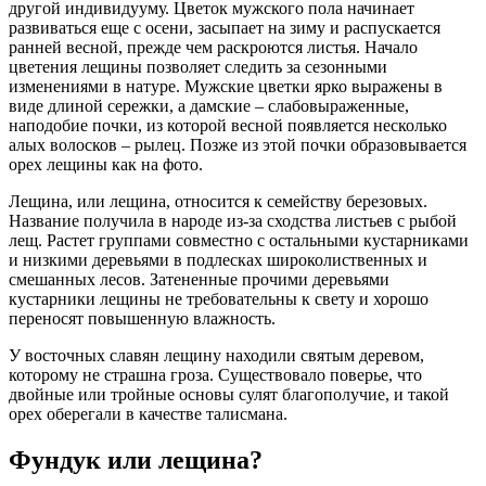
другой индивидууму. Цветок мужского пола начинает
развиваться еще с осени, засыпает на зиму и распускается
ранней весной, прежде чем раскроются листья. Начало
цветения лещины позволяет следить за сезонными
изменениями в натуре. Мужские цветки ярко выражены в
виде длиной сережки, а дамские – слабовыраженные,
наподобие почки, из которой весной появляется несколько
алых волосков – рылец. Позже из этой почки образовывается
орех лещины как на фото.
Лещина, или лещина, относится к семейству березовых.
Название получила в народе из-за сходства листьев с рыбой
лещ. Растет группами совместно с остальными кустарниками
и низкими деревьями в подлесках широколиственных и
смешанных лесов. Затененные прочими деревьями
кустарники лещины не требовательны к свету и хорошо
переносят повышенную влажность.
У восточных славян лещину находили святым деревом,
которому не страшна гроза. Существовало поверье, что
двойные или тройные основы сулят благополучие, и такой
орех оберегали в качестве талисмана.
Фундук или лещина?