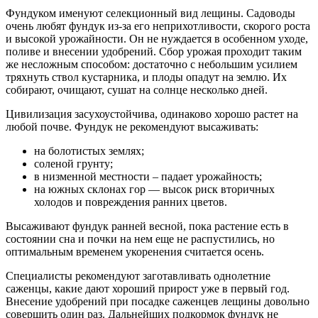
Фундуком именуют селекционный вид лещины. Садоводы
очень любят фундук из-за его неприхотливости, скорого роста
и высокой урожайности. Он не нуждается в особенном уходе,
поливе и внесении удобрений. Сбор урожая проходит таким
же несложным способом: достаточно с небольшим усилием
тряхнуть ствол кустарника, и плоды опадут на землю. Их
собирают, очищают, сушат на солнце несколько дней.
Цивилизация засухоустойчива, одинаково хорошо растет на
любой почве. Фундук не рекомендуют высаживать:
на болотистых землях;
соленой грунту;
в низменной местности – падает урожайность;
на южных склонах гор — высок риск вторичных
холодов и повреждения ранних цветов.
Высаживают фундук ранней весной, пока растение есть в
состоянии сна и почки на нем еще не распустились, но
оптимальным временем укоренения считается осень.
Специалисты рекомендуют заготавливать однолетние
саженцы, какие дают хороший прирост уже в первый год.
Внесение удобрений при посадке саженцев лещины довольно
совершить один раз. Дальнейших подкормок фундук не