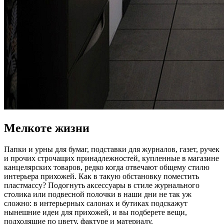
Мелкоте жизни
Папки и урны для бумаг, подставки для журналов, газет, ручек
и прочих строчащих принадлежностей, купленные в магазине
канцелярских товаров, редко когда отвечают общему стилю
интерьера прихожей. Как в такую обстановку поместить
пластмассу? Подогнуть аксессуары в стиле журнального
столика или подвесной полочки в наши дни не так уж
сложно: в интерьерных салонах и бутиках подскажут
нынешние идеи для прихожей, и вы подберете вещи,
подходящие по цвету, фактуре и материалу.