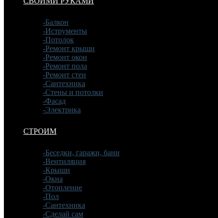
СВОИМИ РУКАМИ
-Балкон
-Иструменты
-Потолок
-Ремонт крыши
-Ремонт окон
-Ремонт пола
-Ремонт стен
-Сантехника
-Стены и потолки
-Фасад
-Электрика
СТРОИМ
-Беседки, гаражи, бани
-Вентиляция
-Крыши
-Окна
-Отопление
-Пол
-Сантехника
-Сделай сам