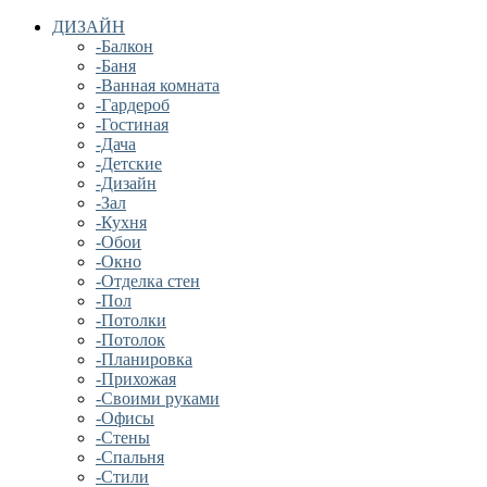
ДИЗАЙН
-Балкон
-Баня
-Ванная комната
-Гардероб
-Гостиная
-Дача
-Детские
-Дизайн
-Зал
-Кухня
-Обои
-Окно
-Отделка стен
-Пол
-Потолки
-Потолок
-Планировка
-Прихожая
-Своими руками
-Офисы
-Стены
-Спальня
-Стили