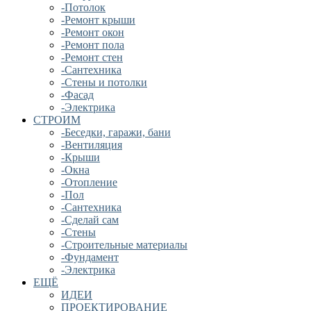
-Потолок
-Ремонт крыши
-Ремонт окон
-Ремонт пола
-Ремонт стен
-Сантехника
-Стены и потолки
-Фасад
-Электрика
СТРОИМ
-Беседки, гаражи, бани
-Вентиляция
-Крыши
-Окна
-Отопление
-Пол
-Сантехника
-Сделай сам
-Стены
-Строительные материалы
-Фундамент
-Электрика
ЕЩЁ
ИДЕИ
ПРОЕКТИРОВАНИЕ