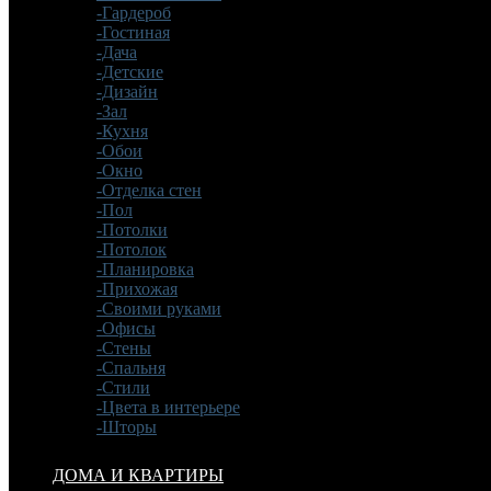
-Гардероб
-Гостиная
-Дача
-Детские
-Дизайн
-Зал
-Кухня
-Обои
-Окно
-Отделка стен
-Пол
-Потолки
-Потолок
-Планировка
-Прихожая
-Своими руками
-Офисы
-Стены
-Спальня
-Стили
-Цвета в интерьере
-Шторы
ДОМА И КВАРТИРЫ