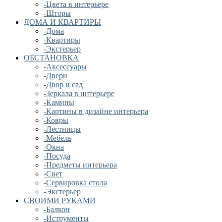
-Цвета в интерьере
-Шторы
ДОМА И КВАРТИРЫ
-Дома
-Квартиры
-Экстерьер
ОБСТАНОВКА
-Аксессуары
-Двери
-Двор и сад
-Зеркала в интерьере
-Камины
-Картины в дизайне интерьера
-Ковры
-Лестницы
-Мебель
-Окна
-Посуда
-Предметы интерьера
-Свет
-Сервировка стола
-Экстерьер
СВОИМИ РУКАМИ
-Балкон
-Иструменты