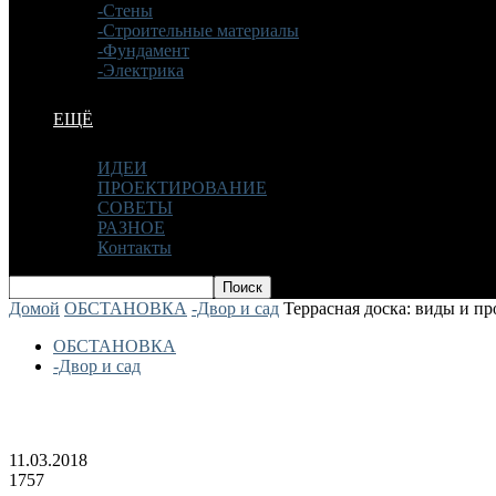
-Стены
-Строительные материалы
-Фундамент
-Электрика
ЕЩЁ
ИДЕИ
ПРОЕКТИРОВАНИЕ
СОВЕТЫ
РАЗНОЕ
Контакты
Домой
ОБСТАНОВКА
-Двор и сад
Террасная доска: виды и п
ОБСТАНОВКА
-Двор и сад
Террасная доска: виды и производител
11.03.2018
1757