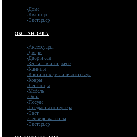
-Дома
-Квартиры
-Экстерьер
ОБСТАНОВКА
-Аксессуары
-Двери
-Двор и сад
-Зеркала в интерьере
-Камины
-Картины в дизайне интерьера
-Ковры
-Лестницы
-Мебель
-Окна
-Посуда
-Предметы интерьера
-Свет
-Сервировка стола
-Экстерьер