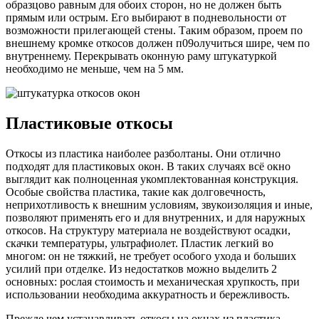
образцово равным для обоих сторон, но не должен быть
прямым или острым. Его выбирают в подневольности от
возможности прилегающей стены. Таким образом, проем по
внешнему кромке откосов должен п09олучиться шире, чем по
внутреннему. Перекрывать оконную раму штукатуркой
необходимо не меньше, чем на 5 мм.
Пластиковые откосы
Откосы из пластика наиболее разболтаны. Они отлично
подходят для пластиковых окон. В таких случаях всё окно
выглядит как полноценная укомплектованная конструкция.
Особые свойства пластика, такие как долговечность,
неприхотливость к внешним условиям, звукоизоляция и иные,
позволяют применять его и для внутренних, и для наружных
откосов. На структуру материала не воздействуют осадки,
скачки температуры, ультрафиолет. Пластик легкий во
многом: он не тяжкий, не требует особого ухода и больших
усилий при отделке. Из недостатков можно выделить 2
основных: рослая стоимость и механическая хрупкость, при
использовании необходима аккуратность и бережливость.
Прежде чем устанавливать откосы на окнах из пластика,