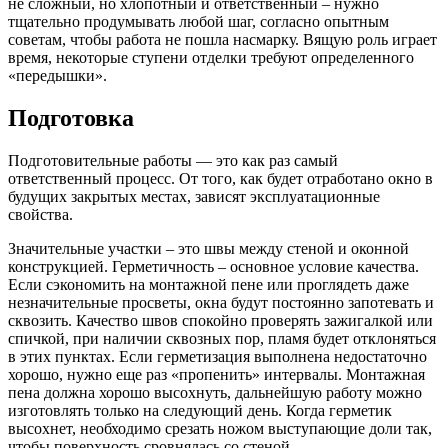
не сложный, но хлопотный и ответственный – нужно
тщательно продумывать любой шаг, согласно опытным
советам, чтобы работа не пошла насмарку. Вящую роль играет
время, некоторые ступени отделки требуют определенного
«передышки».
Подготовка
Подготовительные работы — это как раз самый
ответственный процесс. От того, как будет отработано окно в
будущих закрытых местах, зависят эксплуатационные
свойства.
Значительные участки – это швы между стеной и оконной
конструкцией. Герметичность – основное условие качества.
Если сэкономить на монтажной пене или проглядеть даже
незначительные просветы, окна будут постоянно запотевать и
сквозить. Качество швов спокойно проверять зажигалкой или
спичкой, при наличии сквозных пор, пламя будет отклоняться
в этих пунктах. Если герметизация выполнена недостаточно
хорошо, нужно еще раз «пропенить» интервалы. Монтажная
пена должна хорошо высохнуть, дальнейшую работу можно
изготовлять только на следующий день. Когда герметик
высохнет, необходимо срезать ножом выступающие доли так,
чтобы поверхность сровнялась со стеной.