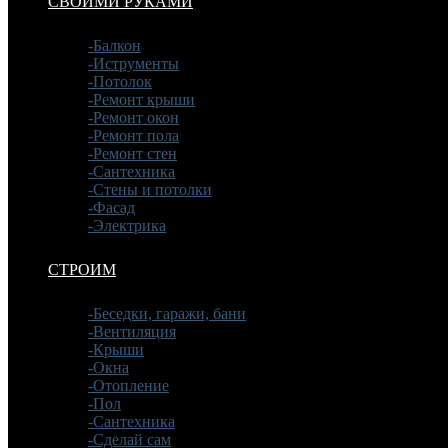
СВОИМИ РУКАМИ
-Балкон
-Иструменты
-Потолок
-Ремонт крыши
-Ремонт окон
-Ремонт пола
-Ремонт стен
-Сантехника
-Стены и потолки
-Фасад
-Электрика
СТРОИМ
-Беседки, гаражи, бани
-Вентиляция
-Крыши
-Окна
-Отопление
-Пол
-Сантехника
-Сделай сам