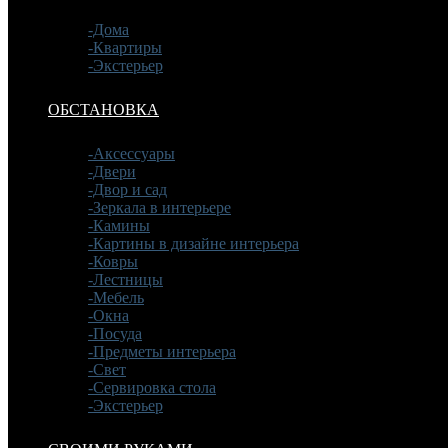
-Дома
-Квартиры
-Экстерьер
ОБСТАНОВКА
-Аксессуары
-Двери
-Двор и сад
-Зеркала в интерьере
-Камины
-Картины в дизайне интерьера
-Ковры
-Лестницы
-Мебель
-Окна
-Посуда
-Предметы интерьера
-Свет
-Сервировка стола
-Экстерьер