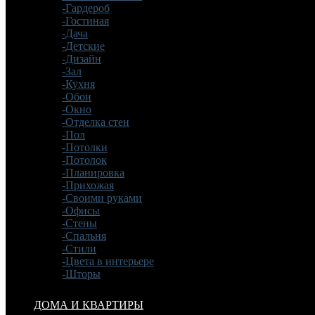
-Гардероб
-Гостиная
-Дача
-Детские
-Дизайн
-Зал
-Кухня
-Обои
-Окно
-Отделка стен
-Пол
-Потолки
-Потолок
-Планировка
-Прихожая
-Своими руками
-Офисы
-Стены
-Спальня
-Стили
-Цвета в интерьере
-Шторы
ДОМА И КВАРТИРЫ