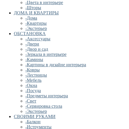
-Цвета в интерьере
-Шторы
ДОМА И КВАРТИРЫ
-Дома
-Квартиры
-Экстерьер
ОБСТАНОВКА
-Аксессуары
-Двери
-Двор и сад
-Зеркала в интерьере
-Камины
-Картины в дизайне интерьера
-Ковры
-Лестницы
-Мебель
-Окна
-Посуда
-Предметы интерьера
-Свет
-Сервировка стола
-Экстерьер
СВОИМИ РУКАМИ
-Балкон
-Иструменты