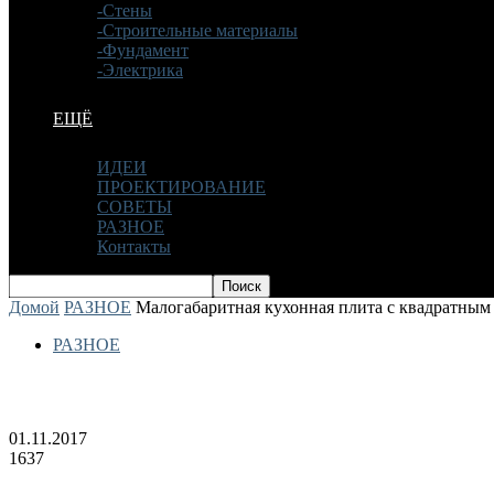
-Стены
-Строительные материалы
-Фундамент
-Электрика
ЕЩЁ
ИДЕИ
ПРОЕКТИРОВАНИЕ
СОВЕТЫ
РАЗНОЕ
Контакты
Домой
РАЗНОЕ
Малогабаритная кухонная плита с квадратны
РАЗНОЕ
Малогабаритная кухонная плита с кв
01.11.2017
1637