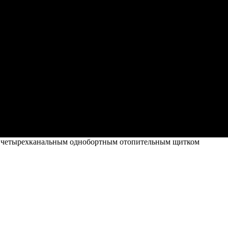
м четырехканальным однобортным отопительным щитком
адратным четырехканальным однобортн