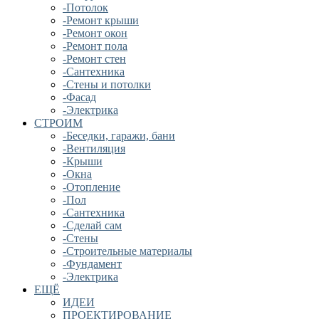
-Потолок
-Ремонт крыши
-Ремонт окон
-Ремонт пола
-Ремонт стен
-Сантехника
-Стены и потолки
-Фасад
-Электрика
СТРОИМ
-Беседки, гаражи, бани
-Вентиляция
-Крыши
-Окна
-Отопление
-Пол
-Сантехника
-Сделай сам
-Стены
-Строительные материалы
-Фундамент
-Электрика
ЕЩЁ
ИДЕИ
ПРОЕКТИРОВАНИЕ