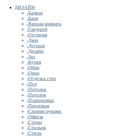
ДИЗАЙН
-Балкон
-Баня
-Ванная комната
-Гардероб
-Гостиная
-Дача
-Детские
-Дизайн
-Зал
-Кухня
-Обои
-Окно
-Отделка стен
-Пол
-Потолки
-Потолок
-Планировка
-Прихожая
-Своими руками
-Офисы
-Стены
-Спальня
-Стили