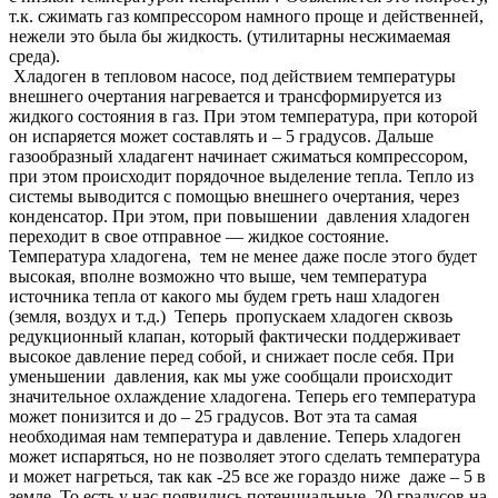
т.к. сжимать газ компрессором намного проще и действенней,
нежели это была бы жидкость. (утилитарны несжимаемая
среда).
Хладоген в тепловом насосе, под действием температуры
внешнего очертания нагревается и трансформируется из
жидкого состояния в газ. При этом температура, при которой
он испаряется может составлять и – 5 градусов. Дальше
газообразный хладагент начинает сжиматься компрессором,
при этом происходит порядочное выделение тепла. Тепло из
системы выводится с помощью внешнего очертания, через
конденсатор. При этом, при повышении давления хладоген
переходит в свое отправное — жидкое состояние.
Температура хладогена, тем не менее даже после этого будет
высокая, вполне возможно что выше, чем температура
источника тепла от какого мы будем греть наш хладоген
(земля, воздух и т.д.) Теперь пропускаем хладоген сквозь
редукционный клапан, который фактически поддерживает
высокое давление перед собой, и снижает после себя. При
уменьшении давления, как мы уже сообщали происходит
значительное охлаждение хладогена. Теперь его температура
может понизится и до – 25 градусов. Вот эта та самая
необходимая нам температура и давление. Теперь хладоген
может испаряться, но не позволяет этого сделать температура
и может нагреться, так как -25 все же гораздо ниже даже – 5 в
земле. То есть у нас появились потенциальные 20 градусов на