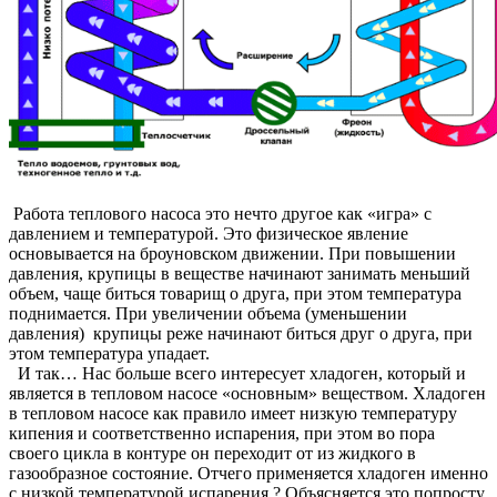
Работа теплового насоса это нечто другое как «игра» с
давлением и температурой. Это физическое явление
основывается на броуновском движении. При повышении
давления, крупицы в веществе начинают занимать меньший
объем, чаще биться товарищ о друга, при этом температура
поднимается. При увеличении объема (уменьшении
давления) крупицы реже начинают биться друг о друга, при
этом температура упадает.
И так… Нас больше всего интересует хладоген, который и
является в тепловом насосе «основным» веществом. Хладоген
в тепловом насосе как правило имеет низкую температуру
кипения и соответственно испарения, при этом во пора
своего цикла в контуре он переходит от из жидкого в
газообразное состояние. Отчего применяется хладоген именно
с низкой температурой испарения ? Объясняется это попросту,