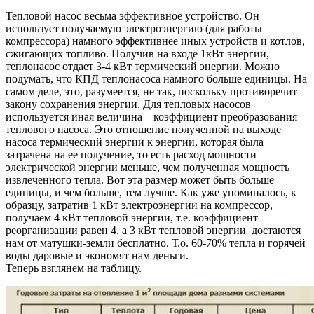
Тепловой насос весьма эффективное устройство. Он
использует получаемую электроэнергию (для работы
компрессора) намного эффективнее иных устройств и котлов,
сжигающих топливо. Получив на входе 1кВт энергии,
теплонасос отдает 3-4 кВт термический энергии. Можно
подумать, что КПД теплонасоса намного больше единицы. На
самом деле, это, разумеется, не так, поскольку противоречит
закону сохранения энергии. Для тепловых насосов
используется иная величина – коэффициент преобразования
теплового насоса. Это отношение полученной на выходе
насоса термический энергии к энергии, которая была
затрачена на ее получение, то есть расход мощности
электрической энергии меньше, чем полученная мощность
извлеченного тепла. Вот эта размер может быть больше
единицы, и чем больше, тем лучше. Как уже упоминалось, к
образцу, затратив 1 кВт электроэнергии на компрессор,
получаем 4 кВт тепловой энергии, т.е. коэффициент
реорганизации равен 4, а 3 кВт тепловой энергии достаются
нам от матушки-земли бесплатно. Т.о. 60-70% тепла и горячей
воды даровые и экономят нам деньги.
Теперь взглянем на таблицу.